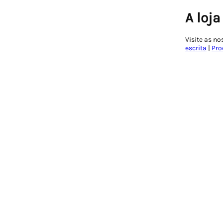
A loja
Visite as no
escrita
|
Pro